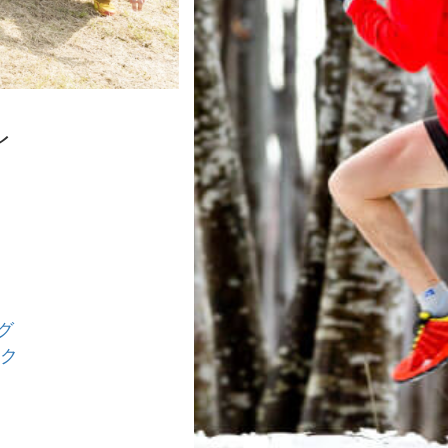
レ
グ
ーク