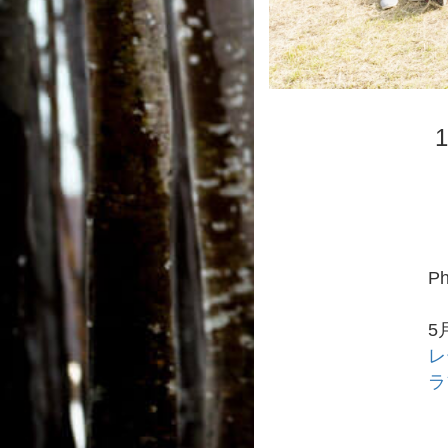
P
5
レ
ラ